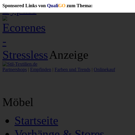
Bypass
Sponsored Links von
Quali
GO
zum Thema:
Anzeige
Partnershops
|
Empfinden
|
Farben und Trends
|
Onlinekauf
Möbel
Startseite
Vorhänge & Stores